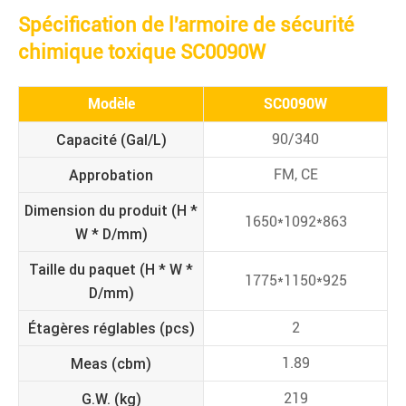
Spécification de l'armoire de sécurité
chimique toxique SC0090W
Modèle
SC0090W
Capacité (Gal/L)
90/340
Approbation
FM, CE
Dimension du produit (H *
1650*1092*863
W * D/mm)
Taille du paquet (H * W *
1775*1150*925
D/mm)
Étagères réglables (pcs)
2
Meas (cbm)
1.89
G.W. (kg)
219