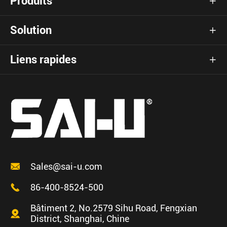
Produits

Solution

Liens rapides


Sales@sai-u.com

86-400-8524-500
Bâtiment 2, No.2579 Sihu Road, Fengxian

District, Shanghai, Chine