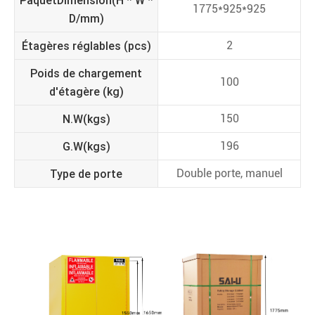
Paquet
Dimension
(H * W *
1775*925*925
D/mm)
Étagères réglables (pcs)
2
Poids de chargement
100
d'étagère (kg)
N.W(kgs)
150
G.W(kgs)
196
Type de porte
Double porte, manuel