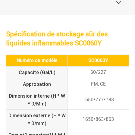

Spécification de stockage sûr des
liquides inflammables SC0060Y
Numéro du modèle
SC0060Y
Capacité (Gal/L)
60/227
Approbation
FM, CE
Dimension interne (H * W
1550*777*783
* D/
Mm)
Dimension externe (H * W
1650*863*863
* D/mm)