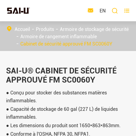



EN
Accueil
Produits
Armoire de stockage de sécurité
Armoire de rangement inflammable
Cabinet de sécurité approuvé FM SC0060Y
SAI-U® CABINET DE SÉCURITÉ
APPROUVÉ FM SC0060Y
● Conçu pour stocker des substances matières
inflammables.
● Capacité de stockage de 60 gal (227 L) de liquides
inflammables.
● Les dimensions du produit sont 1650*863*863mm.
● Conforme à l'OSHA, NFPA 30, NFPA1.