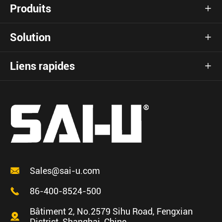
Produits

Solution

Liens rapides


Sales@sai-u.com

86-400-8524-500
Bâtiment 2, No.2579 Sihu Road, Fengxian

District, Shanghai, Chine