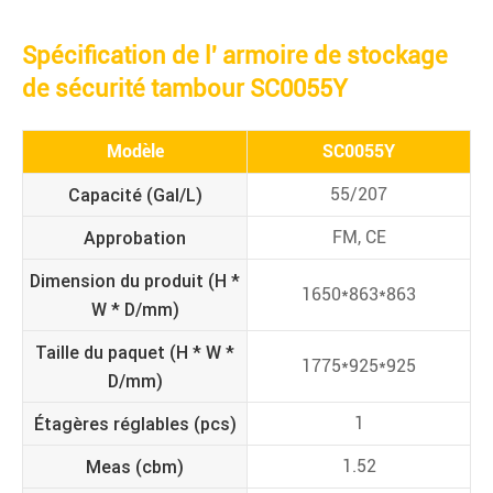
Spécification de l' armoire de stockage
de sécurité tambour SC0055Y
Modèle
SC0055Y
Capacité (Gal/L)
55/207
Approbation
FM, CE
Dimension du produit (H *
1650*863*863
W * D/mm)
Taille du paquet (H * W *
1775*925*925
D/mm)
Étagères réglables (pcs)
1
Meas (cbm)
1.52