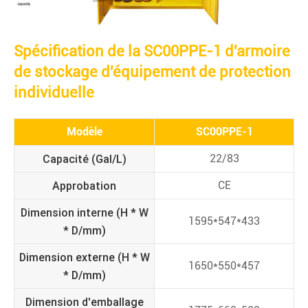
Spécification de la SC00PPE-1 d'armoire
de stockage d'équipement de protection
individuelle
Modèle
SC00PPE-1
Capacité (Gal/L)
22/83
Approbation
CE
Dimension interne (H * W
1595*547*433
* D/mm)
Dimension externe (H * W
1650*550*457
* D/mm)
Dimension d'emballage