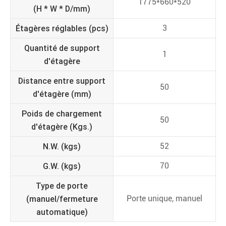
1775*660*520
(H * W * D/mm)
Étagères réglables (pcs)
3
Quantité de support
1
d'étagère
Distance entre support
50
d'étagère (mm)
Poids de chargement
50
d'étagère (Kgs.)
N.W. (kgs)
52
G.W. (kgs)
70
Type de porte
(manuel/fermeture
Porte unique, manuel
automatique)