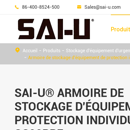
86-400-8524-500
Sales@sai-u.com


Produi
Équipement de confinement de déversement
Armoire de stockage de marchandises dangereuses en plein air
Accueil
Produits
Stockage d'équipement d'urge
Armoire de stockage d'équipement de protection 
SAI-U® ARMOIRE DE
STOCKAGE D'ÉQUIPE
PROTECTION INDIVID