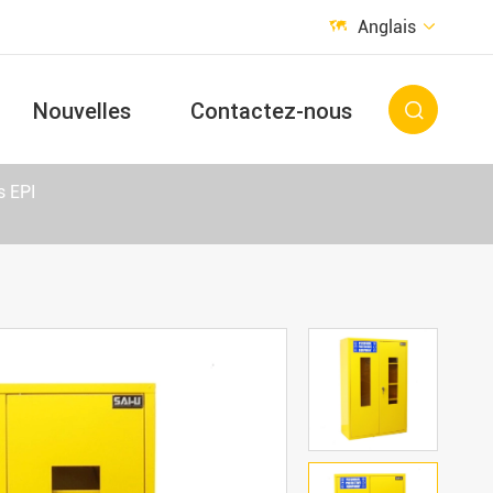
Anglais


Nouvelles
Contactez-nous

s EPI