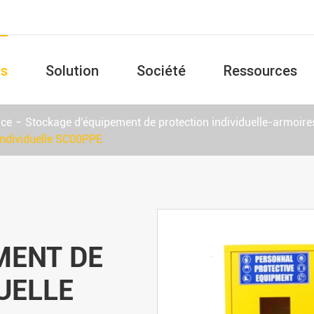
ts
Solution
Société
Ressources
nce
Stockage d'équipement de protection individuelle-armoire
individuelle SC00PPE
MENT DE
UELLE